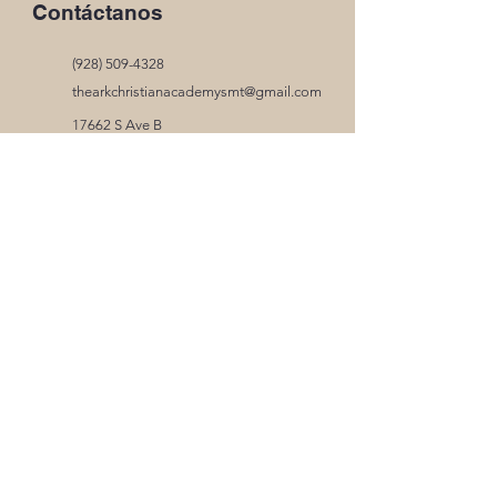
Contáctanos
(928) 509-4328
thearkchristianacademysmt@gmail.com
17662 S Ave B
Somerton, AZ 85350
Horas de
Oficina
Lunes a jueves
de 8:00 a. m. a 3:00 p. m.
Viernes
8:00 a. m. a 12:45 p. m.
Enlaces
Rápidos
Portal MySchoolWorx
Manual 2025-2026
Calendario 2025-2026