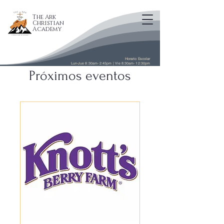
The Ark
Christian
Academy
Horario Escolar
Lun-Jue 8:30am- 2:45pm | Vie 8:30am- 12:30pm
Próximos eventos